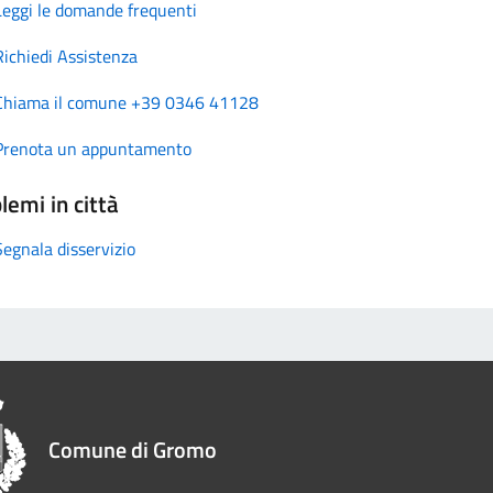
Leggi le domande frequenti
Richiedi Assistenza
Chiama il comune +39 0346 41128
Prenota un appuntamento
lemi in città
Segnala disservizio
Comune di Gromo