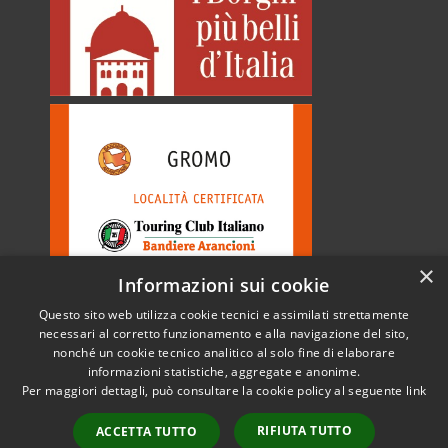
×
Informazioni sui cookie
Questo sito web utilizza cookie tecnici e assimilati strettamente
necessari al corretto funzionamento e alla navigazione del sito,
nonché un cookie tecnico analitico al solo fine di elaborare
informazioni statistiche, aggregate e anonime.
RSS
Copyright © 2026 • Comune di
Per maggiori dettagli, può consultare la cookie policy al seguente
link
Accessibilità
Gromo • Powered by
Privacy
Municipium
Accesso
•
RIFIUTA TUTTO
ACCETTA TUTTO